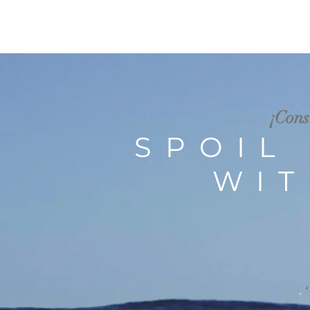
¡Cons
SPOIL
WIT