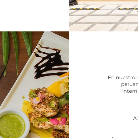
En nuestro 
peruan
intern
A