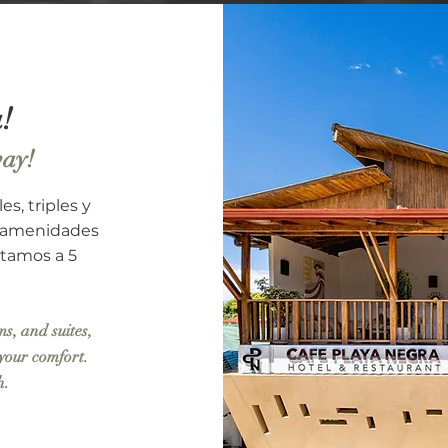
!
way!
s, triples y
e amenidades
tamos a 5
s, and suites,
 your comfort.
h.