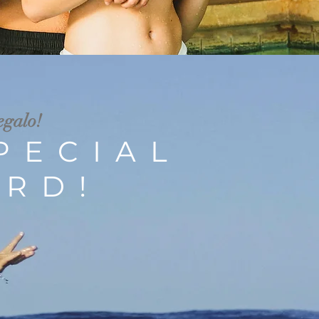
egalo!
PECIAL
ARD!