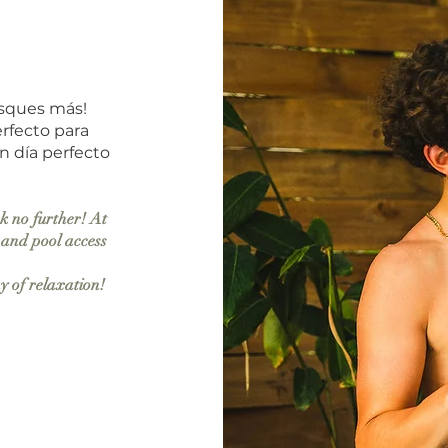
busques más!
rfecto para
un día perfecto
ok no further! At
 and pool access
y of relaxation!